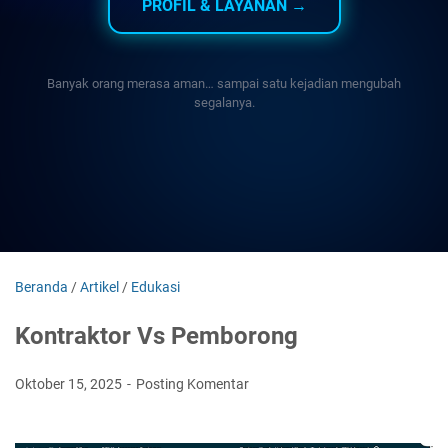
PROFIL & LAYANAN →
Banyak orang merasa aman… sampai satu kejadian mengubah
segalanya.
Beranda
/
Artikel
/
Edukasi
Kontraktor Vs Pemborong
Oktober 15, 2025
Posting Komentar