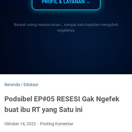
PROFIL & LAYANAN →
Banyak orang merasa aman… sampai satu kejadian mengubah
segalanya.
Beranda
/
Edukasi
Podsibel EP#05 RESESI Gak Ngefek
buat ibu RT yang Satu ini
Oktober 14, 2022
Posting Komentar