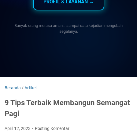
PROFIL & LAYANAN →
Banyak orang merasa aman… sampai satu kejadian mengubah
segalanya.
Beranda
/
Artikel
9 Tips Terbaik Membangun Semangat
Pagi
April 12, 2023
Posting Komentar