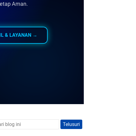
tetap Aman.
IL & LAYANAN →