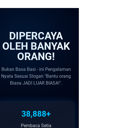
DIPERCAYA
OLEH BANYAK
ORANG!
Bukan Basa Basi - ini Pengalaman
Nyata Sesuai Slogan "Bantu orang
Biasa JADI LUAR BIASA!".
38,888+
Pembaca Setia