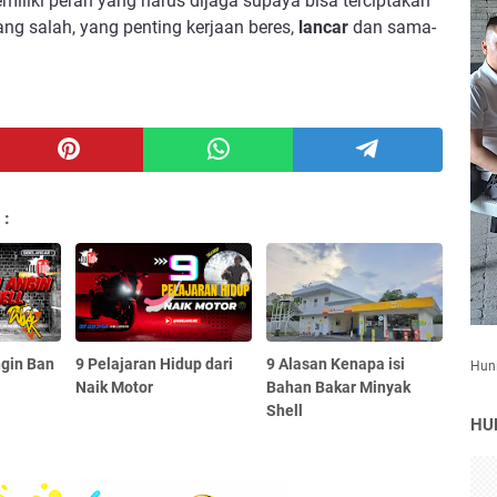
iliki peran yang harus dijaga supaya bisa terciptakan 
ng salah, yang penting kerjaan beres, 
lancar
 dan sama-
 :
gin Ban
9 Pelajaran Hidup dari
9 Alasan Kenapa isi
Huni
Naik Motor
Bahan Bakar Minyak
Shell
HU