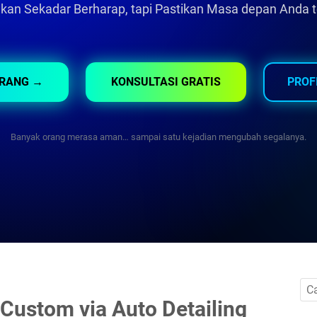
Bukan Sekadar Berharap, tapi Pastikan Masa depan Anda 
ARANG →
KONSULTASI GRATIS
PROF
Banyak orang merasa aman… sampai satu kejadian mengubah segalanya.
Custom via Auto Detailing