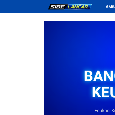
GABU
BAN
KE
Edukasi K