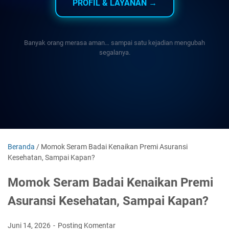
PROFIL & LAYANAN →
Banyak orang merasa aman… sampai satu kejadian mengubah
segalanya.
Beranda
/
Momok Seram Badai Kenaikan Premi Asuransi
Kesehatan, Sampai Kapan?
Momok Seram Badai Kenaikan Premi
Asuransi Kesehatan, Sampai Kapan?
Juni 14, 2026
Posting Komentar