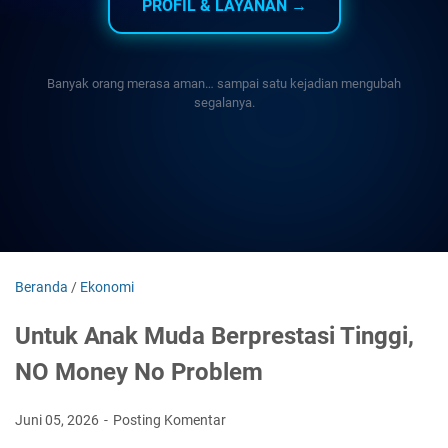
PROFIL & LAYANAN →
Banyak orang merasa aman… sampai satu kejadian mengubah
segalanya.
Beranda
/
Ekonomi
Untuk Anak Muda Berprestasi Tinggi,
NO Money No Problem
Juni 05, 2026
Posting Komentar